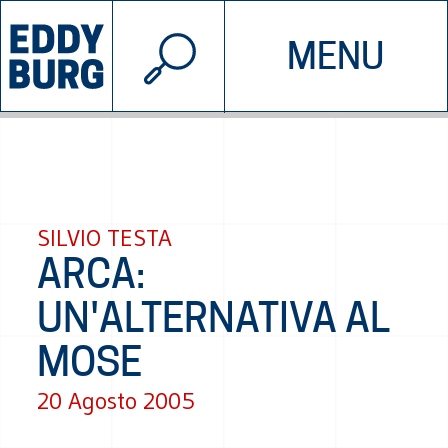
© 2026 EDDYBURG
MENU
INIZIATIVE
CHI SIAMO
SOSTIENICI
CONTATTACI
SILVIO TESTA
ARCA:
UN'ALTERNATIVA AL
MOSE
20 Agosto 2005