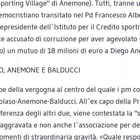
Sporting Village" di Anemone). Tutti, tranne u
emocristiano transitato nel Pd Francesco Alb
cepresidente dell´Istituto per il Credito sporti
te accusato di corruzione per aver agevolato
o) un mutuo di 18 milioni di euro a Diego A
O, ANEMONE E BALDUCCI
e della vergogna al centro del quale i pm co
tolaso-Anemone-Balducci. All´ex capo della P
ifferenza degli altri due, viene contestata la "
 aggravata e non anche l´associazione per de
omenti di straordinaria gravità. «Quale resp