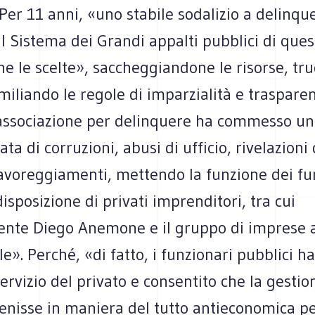
er 11 anni, «uno stabile sodalizio a delinqu
l Sistema dei Grandi appalti pubblici di ques
e le scelte», saccheggiandone le risorse, tru
iliando le regole di imparzialità e trasparen
associazione per delinquere ha commesso un
ta di corruzioni, abusi di ufficio, rivelazioni
favoreggiamenti, mettendo la funzione dei fu
disposizione di privati imprenditori, tra cui
ente Diego Anemone e il gruppo di imprese a
le». Perché, «di fatto, i funzionari pubblici h
ervizio del privato e consentito che la gestio
enisse in maniera del tutto antieconomica pe