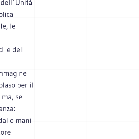
dell´Unità
blica
e, le
i e dell
i
´immagine
laso per il
, ma, se
tanza:
dalle mani
tore