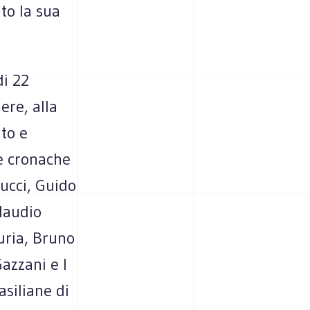
to la sua
di 22
ere, alla
nto e
le cronache
ucci, Guido
laudio
uria, Bruno
azzani e l
asiliane di