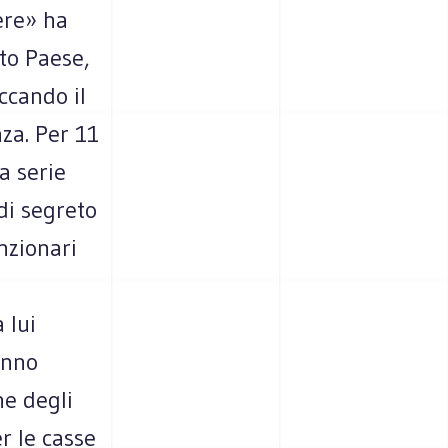
ere» ha
to Paese,
ccando il
za. Per 11
a serie
 di segreto
nzionari
 lui
anno
ne degli
r le casse