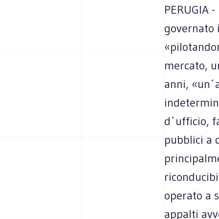
PERUGIA - P
governato i
«pilotandon
mercato, um
anni, «un´
indetermina
d´ufficio, 
pubblici a 
principalm
riconducibi
operato a s
appalti avv