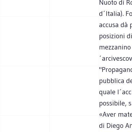
Nuoto di R
d´Italia). 
accusa dà p
posizioni d
mezzanino v
´arcivescov
"Propagand
pubblica de
quale l´ac
possibile, 
«Aver mate
di Diego A