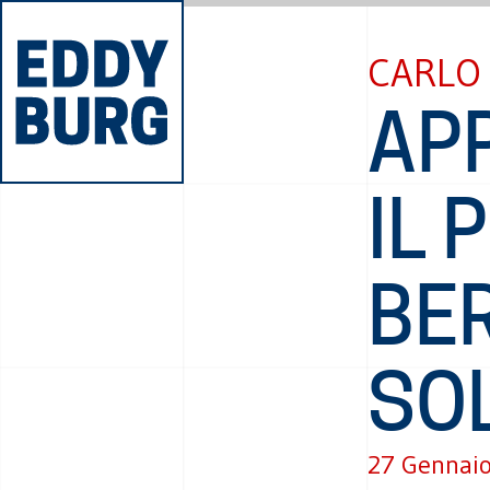
CARLO 
APP
IL 
BE
SOL
27 Gennai