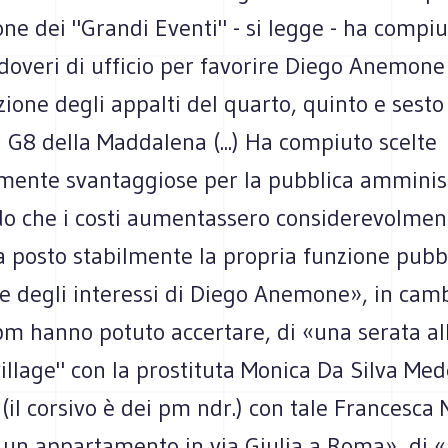
one dei "Grandi Eventi" - si legge - ha compiu
 doveri di ufficio per favorire Diego Anemone
ione degli appalti del quarto, quinto e sesto 
il G8 della Maddalena (...) Ha compiuto scelte
ente svantaggiose per la pubblica amminis
o che i costi aumentassero considerevolmen
a posto stabilmente la propria funzione pubb
e degli interessi di Diego Anemone», in camb
pm hanno potuto accertare, di «una serata al
illage" con la prostituta Monica Da Silva Med
il corsivo è dei pm ndr.) con tale Francesca 
i un appartamento in via Giulia a Roma», di 