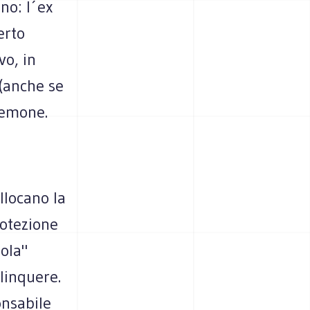
no: l´ex
erto
vo, in
 (anche se
nemone.
llocano la
rotezione
sola"
linquere.
onsabile