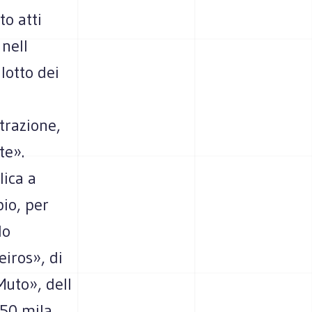
to atti
 nell
lotto dei
trazione,
te».
lica a
io, per
lo
eiros», di
Muto», dell
«50 mila