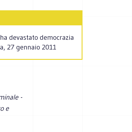
za ha devastato democrazia
ica, 27 gennaio 2011
minale -
to e