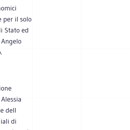
nomici
e per il solo
i Stato ed
i Angelo
.
ione
 Alessia
e dell
ali di