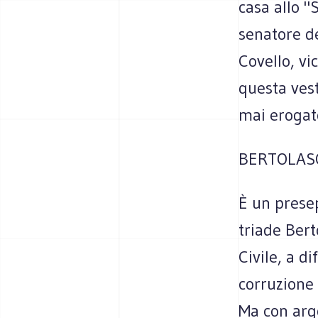
casa allo "
senatore d
Covello, vi
questa ves
mai erogat
BERTOLAS
È un presep
triade Ber
Civile, a d
corruzione
Ma con arg