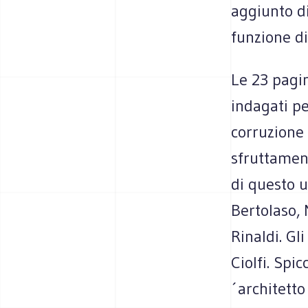
aggiunto di
funzione di
Le 23 pagin
indagati pe
corruzione 
sfruttament
di questo u
Bertolaso,
Rinaldi. G
Ciolfi. Spi
´architetto