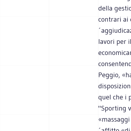
della gesti
contrari ai
´aggiudicaz
lavori per 
economicam
consentend
Peggio, «h
disposizion
quel che i 
"Sporting v
«massaggi (
´affitto «d