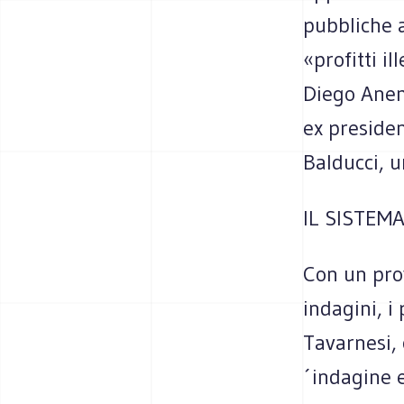
pubbliche a
«profitti il
Diego Anemo
ex presiden
Balducci, 
IL SISTEM
Con un pro
indagini, i
Tavarnesi, 
´indagine e