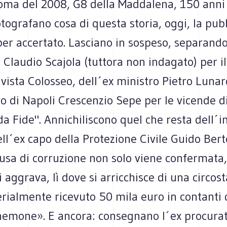
oma del 2008, G8 della Maddalena, 150 anni 
Fotografano cosa di questa storia, oggi, la pub
er accertato. Lasciano in sospeso, separandol
i Claudio Scajola (tuttora non indagato) per il
ista Colosseo, dell´ex ministro Pietro Lunard
o di Napoli Crescenzio Sepe per le vicende d
a Fide". Annichiliscono quel che resta dell
ll´ex capo della Protezione Civile Guido Berto
cusa di corruzione non solo viene confermata
si aggrava, lì dove si arricchisce di una circos
rialmente ricevuto 50 mila euro in contanti 
nemone». E ancora: consegnano l´ex procura