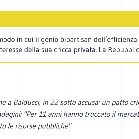
modo in cui il genio bipartisan dell’efficien
nteresse della sua cricca privata. La Repubbl
a Balducci, in 22 sotto accusa: un patto cri
ndagini: "Per 11 anni hanno truccato il merca
o le risorse pubbliche"