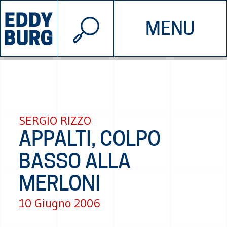
© 2026 EDDYBURG
MENU
INIZIATIVE
CHI SIAMO
SOSTIENICI
CONTATTACI
SERGIO RIZZO
APPALTI, COLPO
BASSO ALLA
MERLONI
10 Giugno 2006