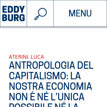
© 2026 EDDYBURG
MENU
INIZIATIVE
CHI SIAMO
SOSTIENICI
CONTATTACI
ATERINI. LUCA
ANTROPOLOGIA DEL
CAPITALISMO: LA
NOSTRA ECONOMIA
NON È NÉ L’UNICA