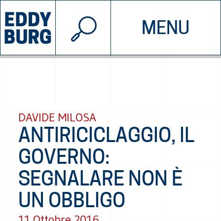
© 2026 EDDYBURG
MENU
INIZIATIVE
CHI SIAMO
SOSTIENICI
CONTATTACI
DAVIDE MILOSA
ANTIRICICLAGGIO, IL
GOVERNO:
SEGNALARE NON È
UN OBBLIGO
11 Ottobre 2016