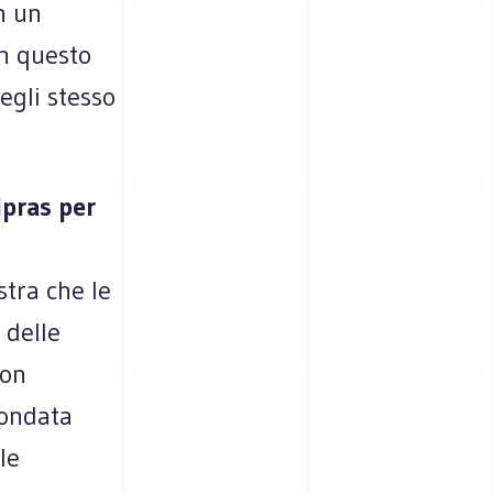
n un
In questo
 egli stesso
ipras per
stra che le
 delle
non
fondata
le