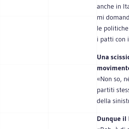
anche in It
mi domando
le politich
i patti con 
Una scissi
movimento 
«Non so, né
partiti stes
della sinist
Dunque il 