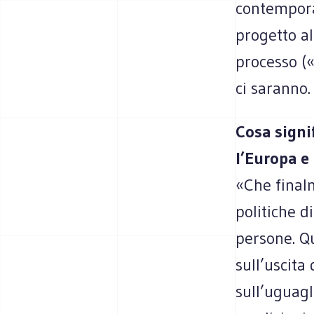
contempora
progetto al
processo («
ci saranno.
Cosa signif
l’Europa e 
«Che finalm
politiche d
persone. Q
sull’uscita
sull’uguagli