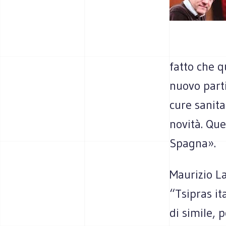
fatto che q
nuovo parti
cure sanita
novità. Que
Spagna».
Maurizio La
“Tsipras it
di simile, 