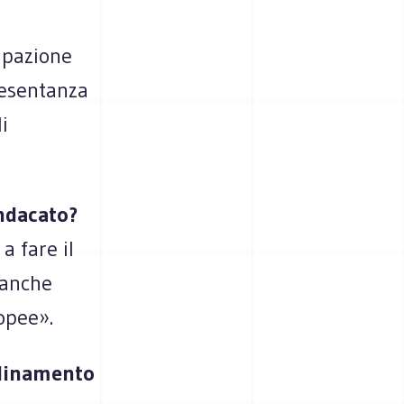
cipazione
resentanza
i
indacato?
a fare il
 anche
opee».
rdinamento