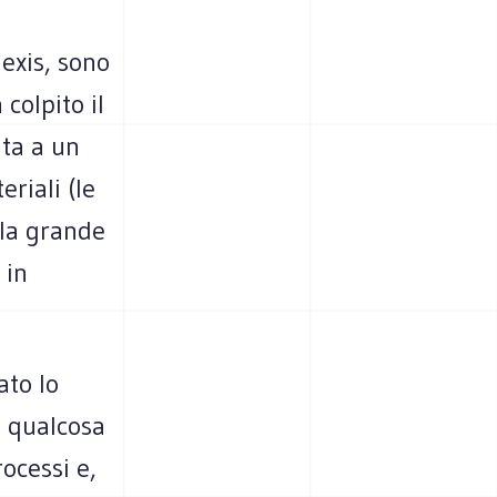
exis, sono
colpito il
ita a un
riali (le
 la grande
 in
ato lo
e qualcosa
rocessi e,