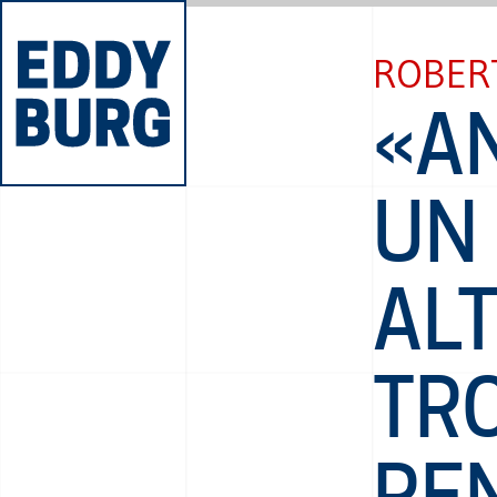
ROBER
«AN
UN
AL
TRO
RE