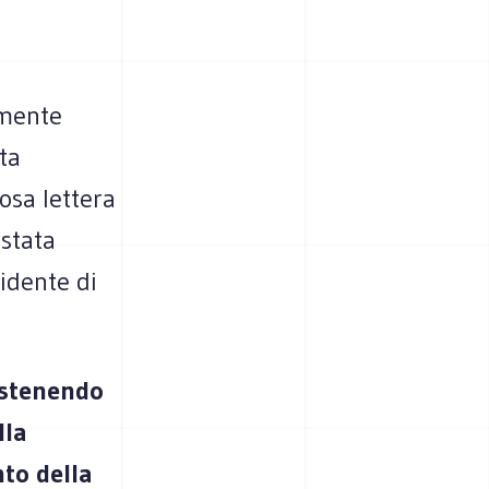
amente
ta
osa lettera
 stata
sidente di
ostenendo
lla
to della