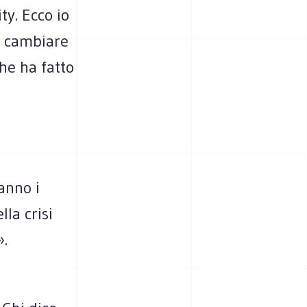
ty. Ecco io
r cambiare
he ha fatto
ranno i
lla crisi
».