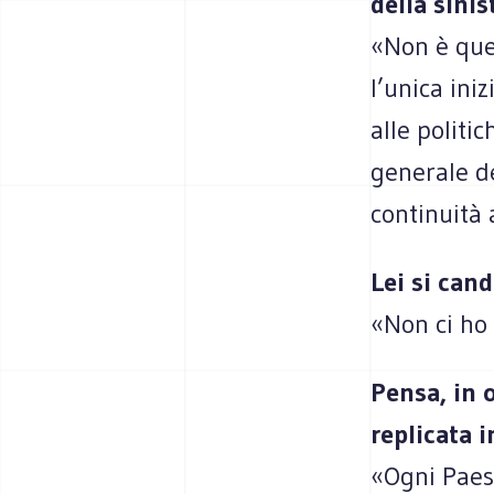
della sini
«Non è ques
l’unica ini
alle politi
generale de
continuità 
Lei si cand
«Non ci ho
Pensa, in 
replicata i
«Ogni Paese