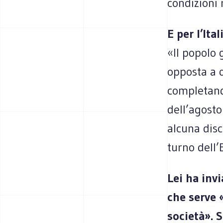
condizioni 
E per l’Ita
«Il popolo
opposta a q
completand
dell’agosto
alcuna disc
turno dell
Lei ha inv
che serve 
società». 