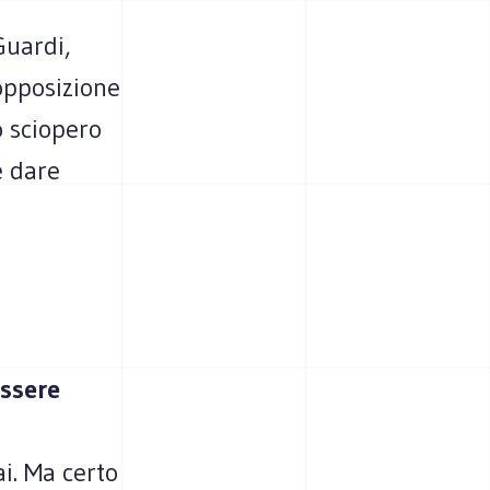
Guardi,
 opposizione
o sciopero
e dare
essere
i. Ma certo