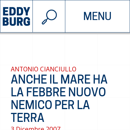
© 2026 EDDYBURG
MENU
INIZIATIVE
CHI SIAMO
SOSTIENICI
CONTATTACI
ANTONIO CIANCIULLO
ANCHE IL MARE HA
LA FEBBRE NUOVO
NEMICO PER LA
TERRA
3 Dicembre 2007