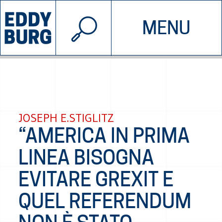
© 2026 EDDYBURG
MENU
INIZIATIVE
CHI SIAMO
SOSTIENICI
CONTATTACI
JOSEPH E.STIGLITZ
“AMERICA IN PRIMA
LINEA BISOGNA
EVITARE GREXIT E
QUEL REFERENDUM