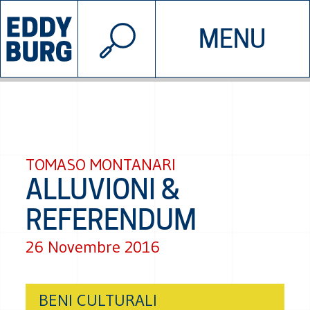
© 2026 EDDYBURG
MENU
INIZIATIVE
CHI SIAMO
SOSTIENICI
CONTATTACI
TOMASO MONTANARI
ALLUVIONI &
REFERENDUM
26 Novembre 2016
BENI CULTURALI