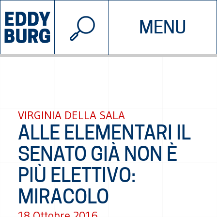
© 2026 EDDYBURG
MENU
INIZIATIVE
CHI SIAMO
SOSTIENICI
CONTATTACI
VIRGINIA DELLA SALA
ALLE ELEMENTARI IL
SENATO GIÀ NON È
PIÙ ELETTIVO:
MIRACOLO
18 Ottobre 2016