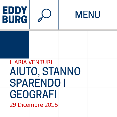
© 2026 EDDYBURG
MENU
INIZIATIVE
CHI SIAMO
SOSTIENICI
CONTATTACI
ILARIA VENTURI
AIUTO, STANNO
SPARENDO I
GEOGRAFI
29 Dicembre 2016