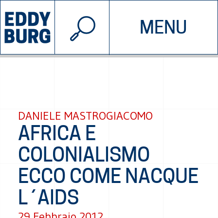
© 2026 EDDYBURG
MENU
INIZIATIVE
CHI SIAMO
SOSTIENICI
CONTATTACI
DANIELE MASTROGIACOMO
AFRICA E
COLONIALISMO
ECCO COME NACQUE
L´AIDS
29 Febbraio 2012