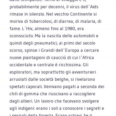
probabilmente per decenni, il virus dell´Aids
rimase in silenzio. Nel vecchio Continente si
moriva di tubercolosi, di diarrea, di malaria, di
fame. L´Hiv, almeno fino al 1980, era
sconosciuto. Ma la nascita delle automobili e
quindi degli pneumatici, ai primi del secolo
scorso, spinse i Grandi dell´Europa a cercare
nuove piantagioni di caucciù di cui l´Africa
occidentale e centrale è ricchissima. Gli
esploratori, ma soprattutto gli avventurieri
arruolati dalle società belghe, si rivelarono
spietati caporali. Venivano pagati a seconda dei
chili di gomma che riuscivano a raccogliere
dagli alberi. Un lavoro che facevano svolgere
agli indigeni: erano i soli a conoscere i segreti e
i pericoli della foresta. Erano schiavi. Se il