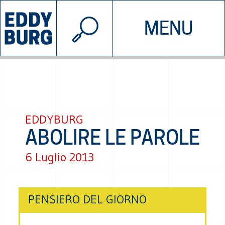
© 2026 EDDYBURG
MENU
INIZIATIVE
CHI SIAMO
SOSTIENICI
CONTATTACI
EDDYBURG
ABOLIRE LE PAROLE
6 Luglio 2013
PENSIERO DEL GIORNO