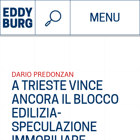
© 2026 EDDYBURG
MENU
INIZIATIVE
CHI SIAMO
SOSTIENICI
CONTATTACI
DARIO PREDONZAN
A TRIESTE VINCE
ANCORA IL BLOCCO
EDILIZIA-
SPECULAZIONE