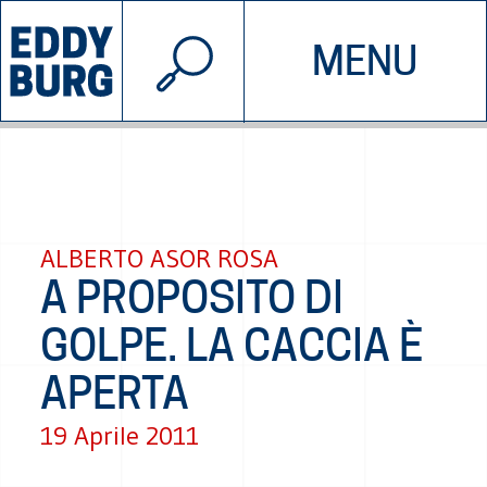
© 2026 EDDYBURG
MENU
INIZIATIVE
CHI SIAMO
SOSTIENICI
CONTATTACI
ALBERTO ASOR ROSA
A PROPOSITO DI
GOLPE. LA CACCIA È
APERTA
19 Aprile 2011