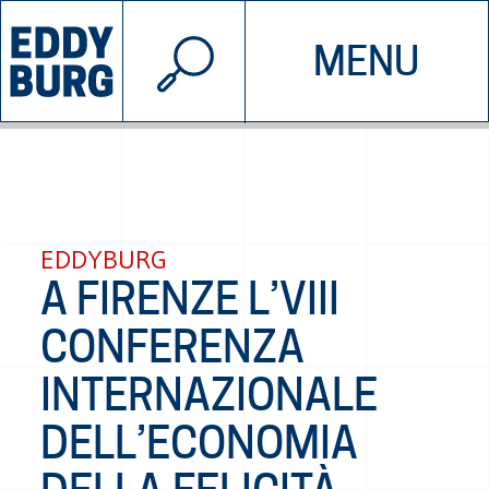
© 2026 EDDYBURG
MENU
INIZIATIVE
CHI SIAMO
SOSTIENICI
CONTATTACI
EDDYBURG
A FIRENZE L’VIII
CONFERENZA
INTERNAZIONALE
DELL’ECONOMIA