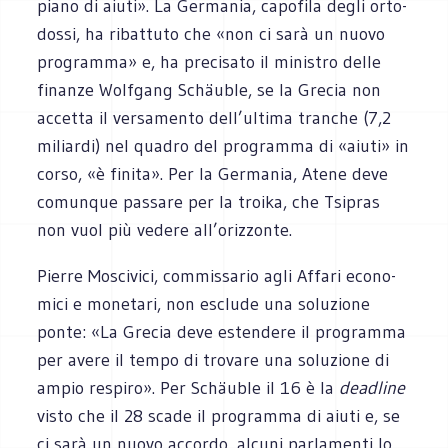
piano di aiuti». La Ger­ma­nia, capo­fila degli orto­
dossi, ha ribat­tuto che «non ci sarà un nuovo
pro­gramma» e, ha pre­ci­sato il mini­stro delle
finanze Wol­fgang Schäu­ble, se la Gre­cia non
accetta il ver­sa­mento dell’ultima tran­che (7,2
miliardi) nel qua­dro del pro­gramma di «aiuti» in
corso, «è finita». Per la Ger­ma­nia, Atene deve
comun­que pas­sare per la troika, che Tsi­pras
non vuol più vedere all’orizzonte.
Pierre Mosci­vici, com­mis­sa­rio agli Affari eco­no­
mici e mone­tari, non esclude una solu­zione
ponte: «La Gre­cia deve esten­dere il pro­gramma
per avere il tempo di tro­vare una solu­zione di
ampio respiro». Per Schäu­ble il 16 è la
dead­line
visto che il 28 scade il pro­gramma di aiuti e, se
ci sarà un nuovo accordo, alcuni par­la­menti lo