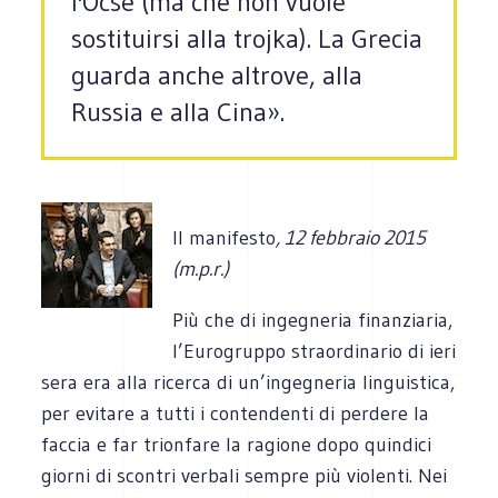
l'Ocse (ma che non vuole
sostituirsi alla trojka). La Grecia
guarda anche altrove, alla
Russia e alla Cina».
Il manifesto
, 12 febbraio 2015
(m.p.r.)
Più che di inge­gne­ria finan­zia­ria,
l’Eurogruppo straor­di­na­rio di ieri
sera era alla ricerca di un’ingegneria lin­gui­stica,
per evi­tare a tutti i con­ten­denti di per­dere la
fac­cia e far trion­fare la ragione dopo quin­dici
giorni di scon­tri ver­bali sem­pre più vio­lenti. Nei