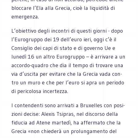
bloc­care l’Ela alla Gre­cia, cioè la liqui­dità di
emergenza.
L’obiettivo degli incon­tri di que­sti giorni - dopo
l’Eurogruppo dei 19 dell’euro ieri, oggi c’è il
Con­si­glio dei capi di stato e di governo Ue e
lunedì 16 un altro Euro­gruppo – è arri­vare a un
accordo-quadro che dia il tempo di tro­vare una
via d’uscita per evi­tare che la Gre­cia vada con­
tro un muro e che per l’euro si apra un periodo
di peri­co­losa incertezza.
I con­ten­denti sono arri­vati a Bru­xel­les con posi­
zioni decise: Ale­xis Tsi­pras, nel discorso della
fidu­cia ad Atene mar­tedì, ha affer­mato che la
Gre­cia «non chie­derà un pro­lun­ga­mento del