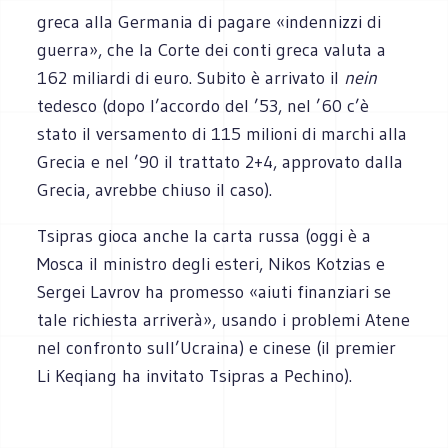
greca alla Ger­ma­nia di pagare «inden­nizzi di
guerra», che la Corte dei conti greca valuta a
162 miliardi di euro. Subito è arri­vato il
nein
tede­sco (dopo l’accordo del ’53, nel ’60 c’è
stato il ver­sa­mento di 115 milioni di mar­chi alla
Gre­cia e nel ’90 il trat­tato 2+4, appro­vato dalla
Gre­cia, avrebbe chiuso il caso).
Tsi­pras gioca anche la carta russa (oggi è a
Mosca il mini­stro degli esteri, Nikos Kotzias e
Ser­gei Lavrov ha pro­messo «aiuti finan­ziari se
tale richie­sta arri­verà», usando i pro­blemi Atene
nel con­fronto sull’Ucraina) e cinese (il pre­mier
Li Keqiang ha invi­tato Tsi­pras a Pechino).