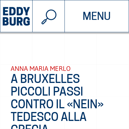
© 2026 EDDYBURG
MENU
INIZIATIVE
CHI SIAMO
SOSTIENICI
CONTATTACI
ANNA MARIA MERLO
A BRUXELLES
PICCOLI PASSI
CONTRO IL «NEIN»
TEDESCO ALLA