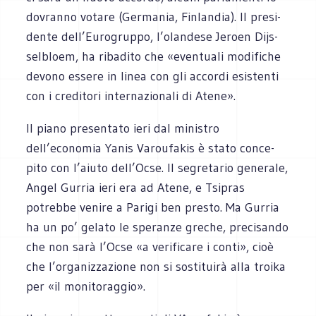
dovranno votare (Ger­ma­nia, Fin­lan­dia). Il pre­si­
dente dell’Eurogruppo, l’olandese Jeroen Dijs­
sel­bloem, ha riba­dito che «even­tuali modi­fi­che
devono essere in linea con gli accordi esi­stenti
con i cre­di­tori inter­na­zio­nali di Atene».
Il piano pre­sen­tato ieri dal mini­stro
dell’economia Yanis Varou­fa­kis è stato con­ce­
pito con l’aiuto dell’Ocse. Il segre­ta­rio gene­rale,
Angel Gur­ria ieri era ad Atene, e Tsi­pras
potrebbe venire a Parigi ben pre­sto. Ma Gur­ria
ha un po’ gelato le spe­ranze gre­che, pre­ci­sando
che non sarà l’Ocse «a veri­fi­care i conti», cioè
che l’organizzazione non si sosti­tuirà alla troika
per «il monitoraggio».