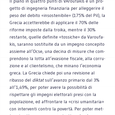
Il piano in quat­tro punti di VArou­fa­kis è un pro­
getto di inge­gne­ria finan­zia­ria per alleg­ge­rire il
peso del debito «inso­ste­ni­bile» (175% del Pil), la
Gre­cia accet­te­rebbe di appli­care il 70% delle
riforme impo­ste dalla troika, men­tre il 30%
restante, quelle defi­nite «tos­si­che» da Varou­fa­
kis, saranno sosti­tuite da un impe­gno con­ce­pito
assieme all’Ocse, una decina di misure che com­
pren­dono la lotta all’evasione fiscale, alla cor­ru­
zione e al clien­te­li­smo, che minano l’economia
greca. La Gre­cia chiede poi una revi­sione al
ribasso del
dik­tat
sull’avanzo pri­ma­rio dal 3%
all’1,49%, per poter avere la pos­si­bi­lità di
rispet­tare gli impe­gni elet­to­rali presi con la
popo­la­zione, ed affron­tare la «crisi uma­ni­ta­ria»
con inter­venti con­tro la povertà. Per poter met­