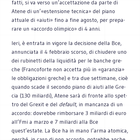
fatti, si va verso un’accettazione da parte di
Atene di un’«estensione tec­nica» del piano
attuale di «aiuti» fino a fine ago­sto, per pre­pa­
rare un «accordo olim­pico» di 4 anni.
Ieri, è entrata in vigore la deci­sione della Bce,
annun­ciata il 4 feb­braio scorso, di chiu­dere uno
dei rubi­netti della liqui­dità per le ban­che gre­
che (Fran­co­forte non accetta più in «garan­zia»
le obbli­ga­zioni gre­che) e tra due set­ti­mane, cioè
quando scade il secondo piano di aiuti alle Gre­
cia (130 miliardi), Atene sarà di fronte allo spet­
tro del Gre­xit e del
default
, in man­canza di un
accordo: dovrebbe rim­bor­sare 3 miliardi di euro
all’Fmi a marzo e 7 miliardi alla Bce
quest’estate. La Bce ha in mano l’arma ato­mica,
per­ché, in caso di non accordo, potrebbe anche