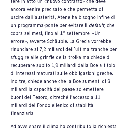
tere in atto un «nuovo con­tratto» che deve
ancora venire pre­ci­sato e che per­metta di
uscire dall’austerità, Atene ha biso­gno infine di
un programma-ponte per evi­tare il
default
, che
copra sei mesi, fino al 1° set­tem­bre. «Un
errore», avverte Schäu­ble. La Gre­cia vor­rebbe
rinun­ciare ai 7,2 miliardi dell’ultima tran­che per
sfug­gire alle grin­fie della troika ma chiede di
recu­pe­rare subito 1,9 miliardi dalla Bce a titolo
di inte­ressi matu­rati sulle obbli­ga­zioni gre­che.
Inol­tre, chiede anche che la Bce aumenti di 8
miliardi la capa­cità del paese ad emet­tere
buoni del Tesoro, oltre­ché l’accesso a 11
miliardi del Fondo elle­nico di sta­bi­lità
finanziaria.
Ad avve­le­nare il clima ha con­tri­buito la richie­sta