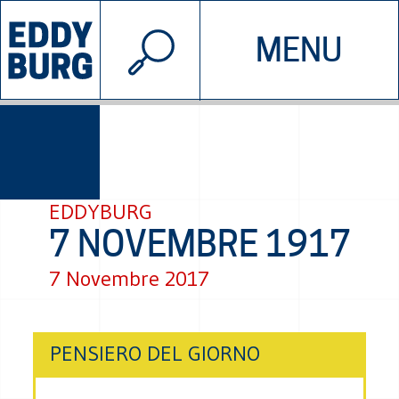
© 2026 EDDYBURG
MENU
INIZIATIVE
CHI SIAMO
SOSTIENICI
CONTATTACI
EDDYBURG
7 NOVEMBRE 1917
7 Novembre 2017
PENSIERO DEL GIORNO