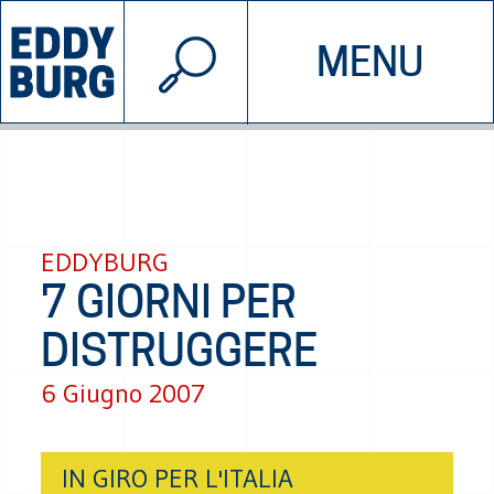
© 2026 EDDYBURG
MENU
INIZIATIVE
CHI SIAMO
SOSTIENICI
CONTATTACI
EDDYBURG
7 GIORNI PER
DISTRUGGERE
6 Giugno 2007
IN GIRO PER L'ITALIA