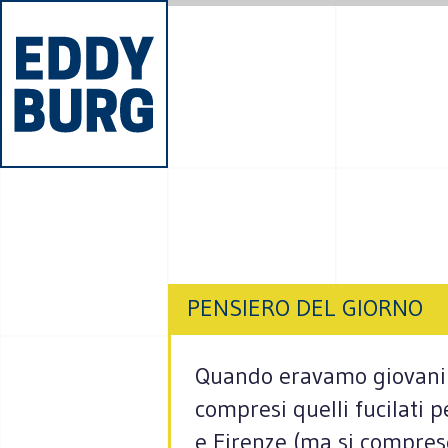
PENSIERO DEL GIORNO
Quando eravamo giovani si
compresi quelli fucilati p
e Firenze (ma si compres