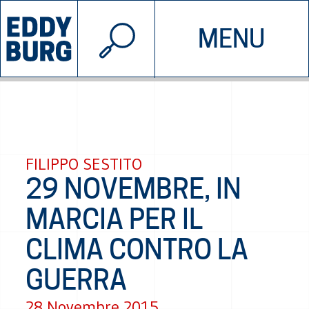
© 2026 EDDYBURG
MENU
INIZIATIVE
CHI SIAMO
SOSTIENICI
CONTATTACI
FILIPPO SESTITO
29 NOVEMBRE, IN
MARCIA PER IL
CLIMA CONTRO LA
GUERRA
28 Novembre 2015