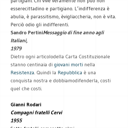
partigiani. Chi vive veramente non può non
esserecittadino e partigiano. L’indifferenza è
abulia, è parassitismo, èvigliaccheria, non è vita.
Perciò odio gli indifferenti.
Sandro Pertini
Messaggio di fine anno agli
Italiani,
1979
Dietro ogni articolodella Carta Costituzionale
stanno centinaia di
giovani
morti
nella
Resistenza
. Quindi la
Repubblica
è una
conquista nostra e dobbiamodifenderla, costi
quel che costi.
Gianni Rodari
Compagni fratelli Cervi
1955