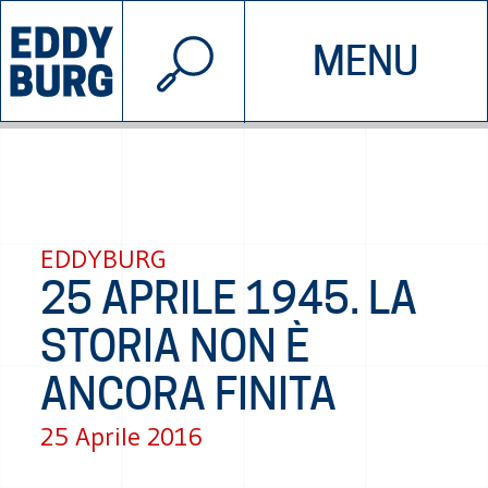
© 2026 EDDYBURG
MENU
INIZIATIVE
CHI SIAMO
SOSTIENICI
CONTATTACI
EDDYBURG
25 APRILE 1945. LA
STORIA NON È
ANCORA FINITA
25 Aprile 2016