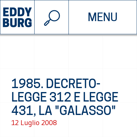
© 2026 EDDYBURG
MENU
INIZIATIVE
CHI SIAMO
SOSTIENICI
CONTATTACI
1985. DECRETO-
LEGGE 312 E LEGGE
431, LA "GALASSO"
12 Luglio 2008