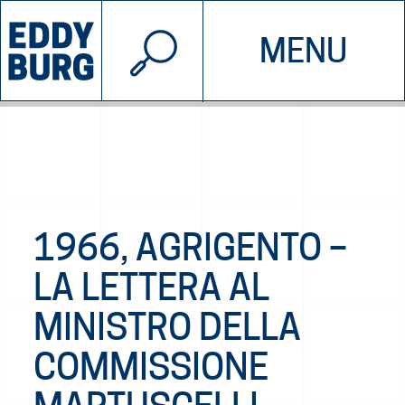
© 2026 EDDYBURG
MENU
INIZIATIVE
CHI SIAMO
SOSTIENICI
CONTATTACI
1966, AGRIGENTO –
LA LETTERA AL
MINISTRO DELLA
COMMISSIONE