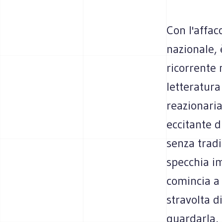
Con l'affac
nazionale, 
ricorrente 
letteratur
reazionaria
eccitante d
senza tradi
specchia im
comincia a
stravolta d
guardarla,