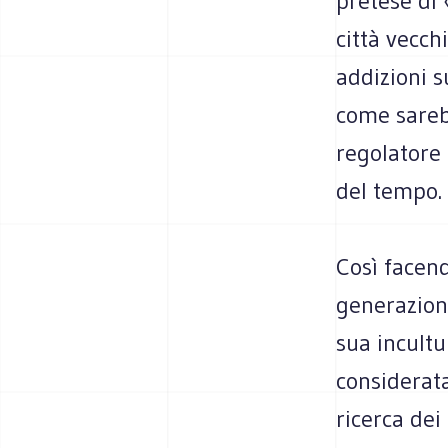
pretese di
città vecch
addizioni s
come sarebb
regolatore 
del tempo.
Così facend
generazione
sua incultu
considerata
ricerca dei