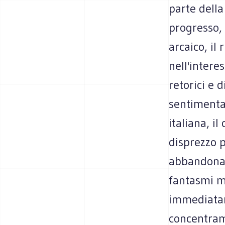
parte della
progresso, 
arcaico, il 
nell'intere
retorici e 
sentimental
italiana, il
disprezzo 
abbandonat
fantasmi m
immediatame
concentrame