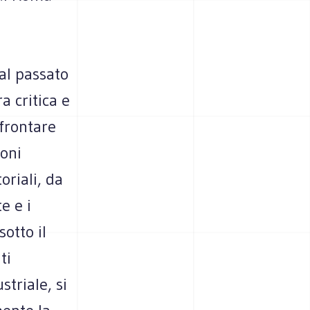
al passato
a critica e
ffrontare
ioni
oriali, da
e e i
otto il
ti
striale, si