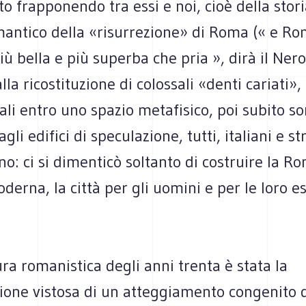
to frapponendo tra essi e noi, cioè della stori
mantico della «risurrezione» di Roma (« e R
iù bella e più superba che pria », dirà il Ner
alla ricostituzione di colossali «denti cariati»,
i entro uno spazio metafisico, poi subito s
agli edifici di speculazione, tutti, italiani e st
o: ci si dimenticò soltanto di costruire la R
erna, la città per gli uomini e per le loro e
a romanistica degli anni trenta è stata la
ione vistosa di un atteggiamento congenito 