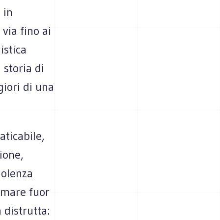
 in
via fino ai
istica
storia di
giori di una
ticabile,
ione,
iolenza
iamare fuor
 distrutta: