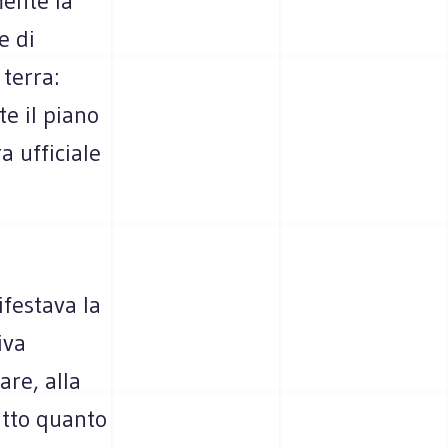
ente la
e di
 terra:
e il piano
a ufficiale
ifestava la
iva
re, alla
tutto quanto