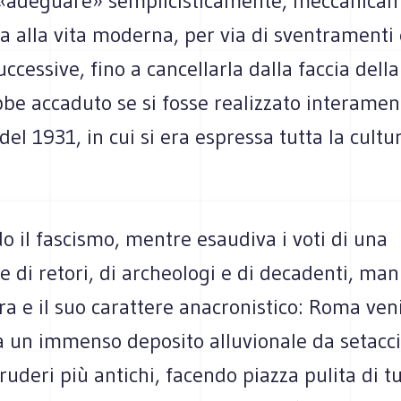
 «adeguare» semplicisticamente, meccanicam
ia alla vita moderna, per via di sventramenti 
uccessive, fino a cancellarla dalla faccia della
e accaduto se si fosse realizzato interament
del 1931, in cui si era espressa tutta la cultur
o il fascismo, mentre esaudiva i voti di una
 di retori, di archeologi e di decadenti, man
ra e il suo carattere anacronistico: Roma ven
 un immenso deposito alluvionale da setaccia
 ruderi più antichi, facendo piazza pulita di 