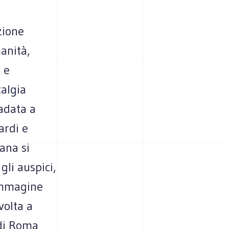
zione
manità,
 e
talgia
radata a
ardi e
iana si
gli auspici,
'immagine
volta a
 di Roma