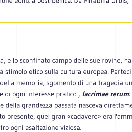
one edilizia post-bellica. Da Mirabilia Urbis,
, e lo sconfinato campo delle sue rovine, ha
da stimolo etico sulla cultura europea. Partec
ella memoria, sgomento di una tragedia uni
e di ogni interesse pratico
,
lacrimae rerum
:
ne della grandezza passata nasceva direttam
to presente, quel gran «cadavere» era l'am
ntro ogni esaltazione viziosa.