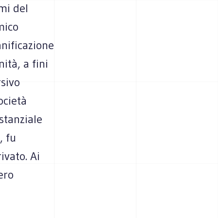
emi del
mico
ianificazione
ità, a fini
rsivo
ocietà
ostanziale
, fu
vato. Ai
ero