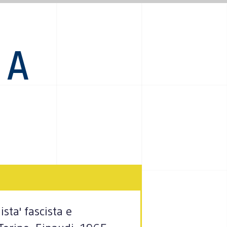
 A
sta' fascista e