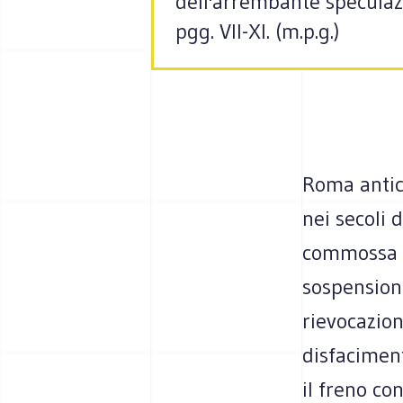
dell'arrembante speculazi
pgg. VII-XI. (m.p.g.)
Roma antica
nei secoli 
commossa d
sospension
rievocazio
disfacimen
il freno co