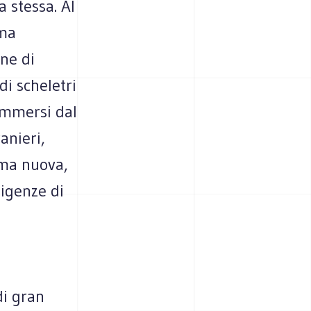
a stessa. Al
oma
one di
 di scheletri
ommersi dal
ranieri,
oma nuova,
sigenze di
di gran