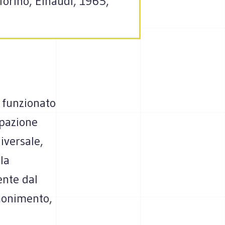
 Torino, Einaudi, 1965,
 funzionato
ipazione
versale,
 la
ente dal
monimento,