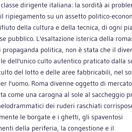
 classe dirigente italiana: la sordità ai probl
il ripiegamento su un assetto politico-econo
rifiuto della cultura e della tecnica, di ogni p
sse pubblico. L'esaltazione isterica della roman
di propaganda politica, non è stata che il dive
e dell'unico culto autentico praticato dalla s
 culto del lotto e delle aree fabbricabili, nel s
per l'uomo. Roma divenne oggetto di mercato
a come una carogna al sole al saccheggio pri
elodrammatici dei ruderi raschiati corrispos
nte le borgate e i ghetti, gli spaventosi
nti della periferia, la congestione e il