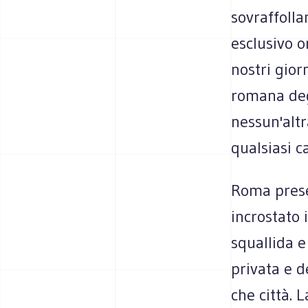
sovraffolla
esclusivo o
nostri gior
romana degl
nessun'altr
qualsiasi c
Roma prese
incrostato
squallida e
privata e d
che città. 