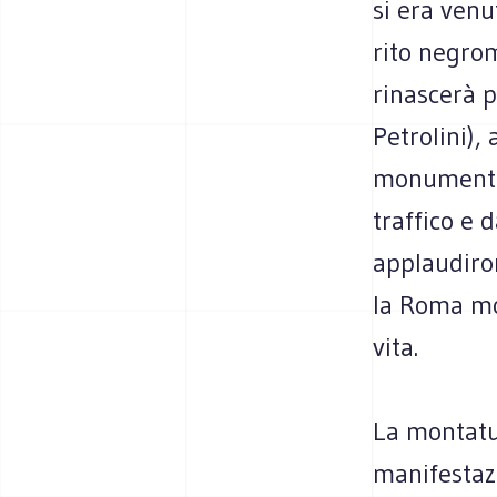
si era venu
rito negro
rinascerà p
Petrolini), 
monumental
traffico e d
applaudiron
la Roma mod
vita.
La montatur
manifestaz