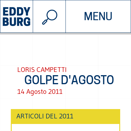
© 2026 EDDYBURG
MENU
INIZIATIVE
CHI SIAMO
SOSTIENICI
CONTATTACI
LORIS CAMPETTI
GOLPE D'AGOSTO
14 Agosto 2011
ARTICOLI DEL 2011