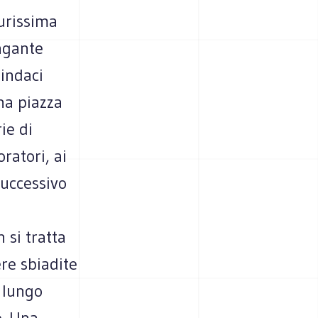
durissima
lagante
sindaci
na piazza
ie di
ratori, ai
successivo
 si tratta
ere sbiadite
 lungo
o. Una