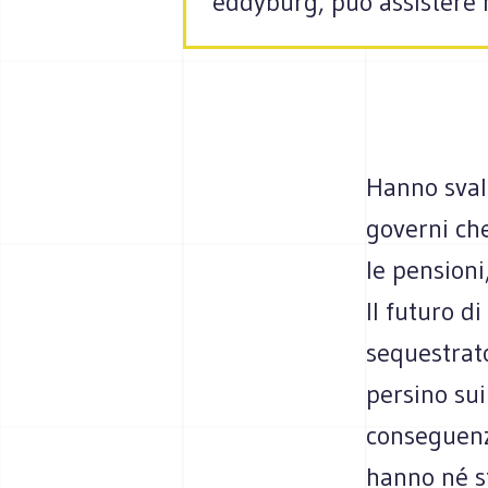
eddyburg, può assistere n
Hanno svalo
governi che
le pensioni
Il futuro d
sequestrato
persino su
conseguenz
hanno né st