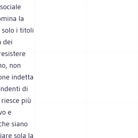
sociale
domina la
solo i titoli
a dei
resistere
no, non
one indetta
endenti di
 riesce più
vo e
che siano
are sola la