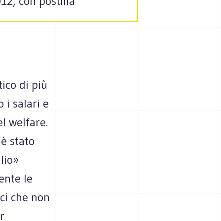
12, con postilla
ico di più
 i salari e
l welfare.
 è stato
glio»
ente le
ci che non
r