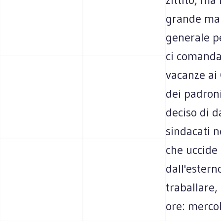
grande man
generale pe
ci comanda 
vacanze ai 
dei padroni
deciso di d
sindacati n
che uccide 
dall'estern
traballare,
ore: merco