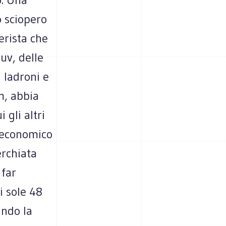
 sciopero
berista che
uv, delle
 ladroni e
m, abbia
 gli altri
o economico
erchiata
 far
i sole 48
ando la