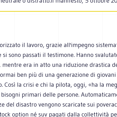
eutrale o distratto.Il manifesto, 5 ottobre 20
rizzato il lavoro, grazie all'impegno sistemat
 si sono passati il testimone. Hanno svalutato
, mentre era in atto una riduzione drastica de
i ormai ben più di una generazione di giovani
. Così la crisi e chi la pilota, oggi, «ha la me
i bisogni primari delle persone. Automaticam
e del disastro vengono scaricate sui poverac
ock option né suv pagati dalla collettività pe