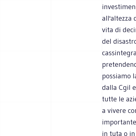
investiment
all'altezza
vita di deci
del disastr
cassintegra
pretendend
possiamo la
dalla Cgil 
tutte le az
a vivere co
importante 
in tuta o i