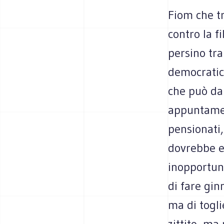
Fiom che tr
contro la f
persino tra
democratic
che può dar
appuntament
pensionati,
dovrebbe e
inopportuna
di fare gin
ma di togli
zittito, ma