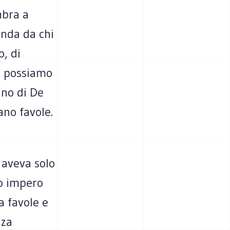
mbra a
enda da chi
o, di
li possiamo
sino di De
no favole.
 aveva solo
uo impero
a favole e
nza