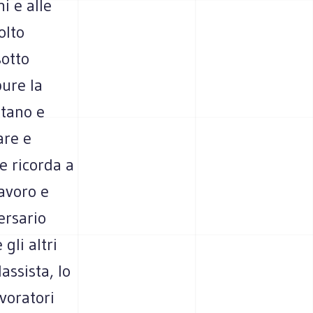
i e alle
olto
sotto
pure la
ltano e
are e
e ricorda a
lavoro e
ersario
gli altri
assista, lo
voratori