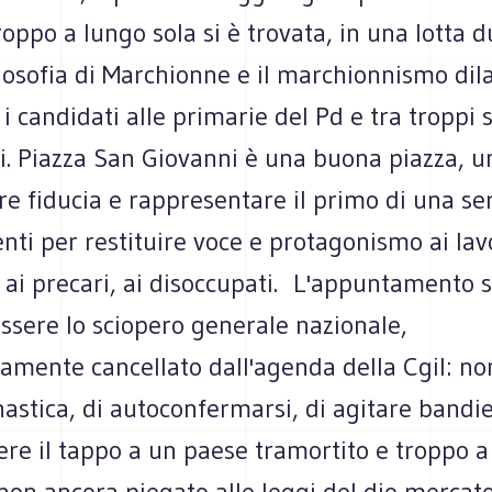
oppo a lungo sola si è trovata, in una lotta 
ilosofia di Marchionne e il marchionnismo di
 i candidati alle primarie del Pd e tra troppi 
i. Piazza San Giovanni è una buona piazza, u
e fiducia e rappresentare il primo di una ser
i per restituire voce e protagonismo ai lavo
 ai precari, ai disoccupati. L'appuntamento 
ssere lo sciopero generale nazionale,
mente cancellato dall'agenda della Cgil: non
nastica, di autoconfermarsi, di agitare bandi
ere il tappo a un paese tramortito e troppo a
 non ancora piegato alle leggi del dio mercat