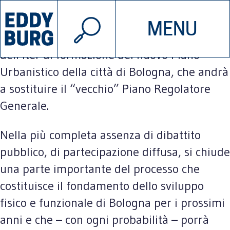
© 2026 EDDYBURG
Tra poche settimane si chiuderà la prima
MENU
INIZIATIVE
CHI SIAMO
parte (la più complessa e determinante)
dell’iter di formazione del nuovo Piano
Urbanistico della città di Bologna, che andrà
SOSTIENICI
CONTATTACI
a sostituire il “vecchio” Piano Regolatore
Generale.
Nella più completa assenza di dibattito
pubblico, di partecipazione diffusa, si chiude
una parte importante del processo che
costituisce il fondamento dello sviluppo
fisico e funzionale di Bologna per i prossimi
anni e che – con ogni probabilità – porrà