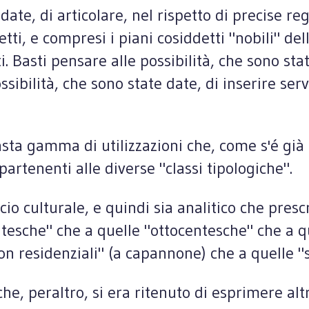
date, di articolare, nel rispetto di precise re
ti, e compresi i piani cosiddetti "nobili" d
i. Basti pensare alle possibilità, che sono sta
ssibilità, che sono state date, di inserire ser
 vasta gamma di utilizzazioni che, come s'é gi
partenenti alle diverse "classi tipologiche".
ccio culturale, e quindi sia analitico che pres
ntesche" che a quelle "ottocentesche" che a qu
on residenziali" (a capannone) che a quelle "s
e, peraltro, si era ritenuto di esprimere altr