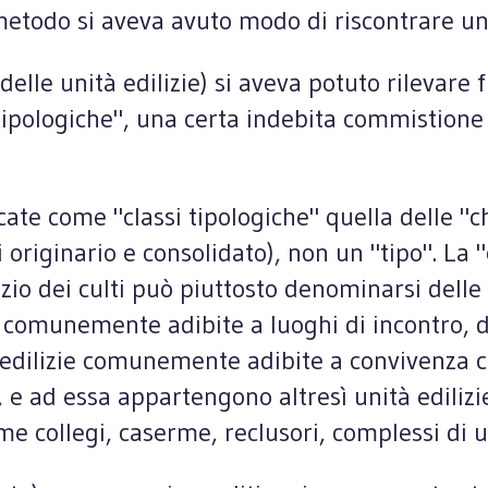
e metodo si aveva avuto modo di riscontrare un
 (delle unità edilizie) si aveva potuto rileva
i tipologiche", una certa indebita commistione
cate come "classi tipologiche" quella delle "ch
iginario e consolidato), non un "tipo". La "
io dei culti può piuttosto denominarsi delle "u
comunemente adibite a luoghi di incontro, di r
à edilizie comunemente adibite a convivenza 
e", e ad essa appartengono altresì unità edil
collegi, caserme, reclusori, complessi di uffi