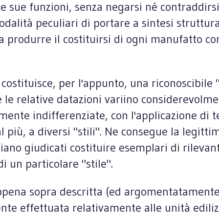
le sue funzioni, senza negarsi né contraddirsi
i modalità peculiari di portare a sintesi strutt
a produrre il costituirsi di ogni manufatto co
stituisce, per l'appunto, una riconoscibile "
le relative datazioni variino considerevolmen
lmente indifferenziate, con l'applicazione di t
l più, a diversi "stili". Ne consegue la legit
iano giudicati costituire esemplari di rilevan
 un particolare "stile".
é appena sopra descritta (ed argomentatament
e effettuata relativamente alle unità edilizi