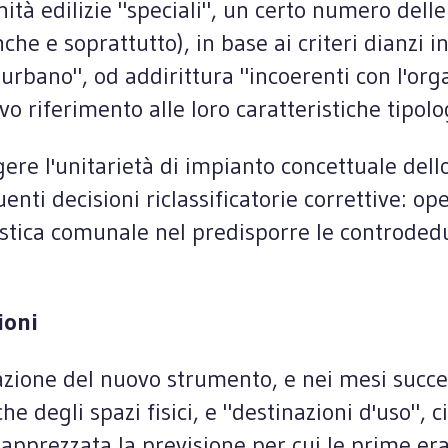
ità edilizie "speciali", un certo numero dell
e e soprattutto), in base ai criteri dianzi in
 urbano", od addirittura "incoerenti con l'or
o riferimento alle loro caratteristiche tipolog
ere l'unitarietà di impianto concettuale dell
enti decisioni riclassificatorie correttive: 
istica comunale nel predisporre le controdedu
ioni
ione del nuovo strumento, e nei mesi successi
che degli spazi fisici, e "destinazioni d'uso", c
a apprezzata la previsione per cui le prime e