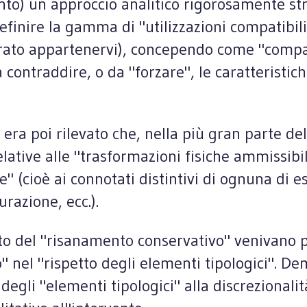
anto) un approccio analitico rigorosamente str
definire la gamma di "utilizzazioni compatibili"
rato appartenervi), concependo come "compatibi
contraddire, o da "forzare", le caratteristich
si era poi rilevato che, nella più gran parte de
lative alle "trasformazioni fisiche ammissibi
e" (cioè ai connotati distintivi di ognuna di e
razione, ecc.).
 del "risanamento conservativo" venivano prev
cio" nel "rispetto degli elementi tipologici".
degli "elementi tipologici" alla discrezionali