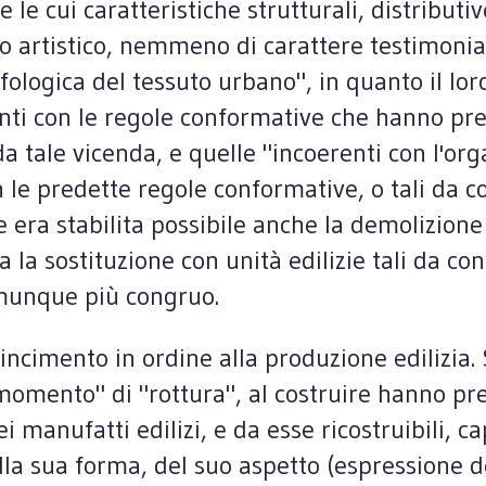
e le cui caratteristiche strutturali, distributi
 artistico, nemmeno di carattere testimoniale.
ologica del tessuto urbano", in quanto il loro
ti con le regole conformative che hanno pres
a tale vicenda, e quelle "incoerenti con l'or
n le predette regole conformative, o tali da 
era stabilita possibile anche la demolizione 
la sostituzione con unità edilizie tali da co
omunque più congruo.
ncimento in ordine alla produzione edilizia. 
"momento" di "rottura", al costruire hanno pr
ei manufatti edilizi, e da esse ricostruibili, 
a sua forma, del suo aspetto (espressione de