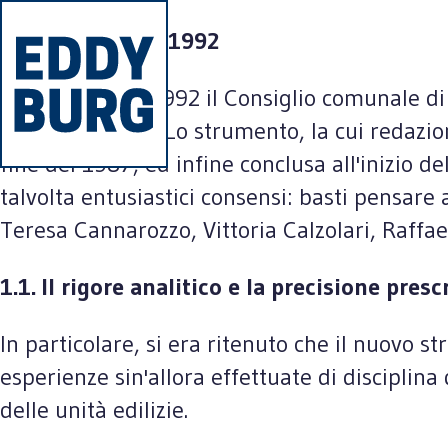
1. IL PIANO DEL 1992
Il 14 dicembre 1992 il Consiglio comunale di 
storica insulare. Lo strumento, la cui redazi
fine del 1987, ed infine conclusa all'inizio 
talvolta entusiastici consensi: basti pensare 
Teresa Cannarozzo, Vittoria Calzolari, Raffa
1.1. Il rigore analitico e la precisione presc
In particolare, si era ritenuto che il nuovo
esperienze sin'allora effettuate di disciplina 
delle unità edilizie.