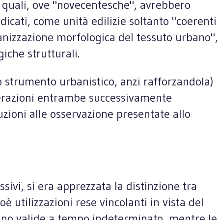
e quali, ove "novecentesche", avrebbero
dicati, come unità edilizie soltanto "coerenti
ganizzazione morfologica del tessuto urbano",
iche strutturali.
o strumento urbanistico, anzi rafforzandola)
operazioni entrambe successivamente
zioni alle osservazione presentate allo
vi, si era apprezzata la distinzione tra
ioè utilizzazioni rese vincolanti in vista del
rano valide a tempo indeterminato, mentre le