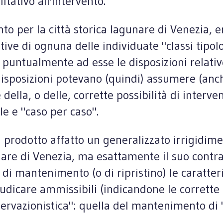
tativo all'intervento.
to per la città storica lagunare di Venezia, 
ntive di ognuna delle individuate "classi tipol
e puntualmente ad esse le disposizioni relativ
i disposizioni potevano (quindi) assumere (anch
 della, o delle, corrette possibilità di inter
e e "caso per caso".
prodotto affatto un generalizzato irrigidimen
gunare di Venezia, ma esattamente il suo contr
di mantenimento (o di ripristino) le caratteri
giudicare ammissibili (indicandone le corrette
nservazionistica": quella del mantenimento di 