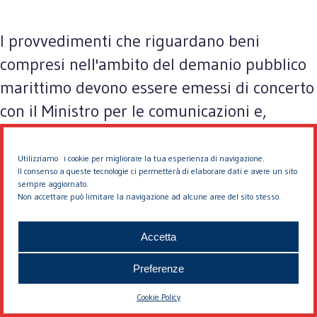
I provvedimenti che riguardano beni
compresi nell'ambito del demanio pubblico
marittimo devono essere emessi di concerto
con il Ministro per le comunicazioni e,
qualora si riferiscano ad opere portuali, di
concerto anche con il Ministro dei lavori
Utilizziamo i cookie per migliorare la tua esperienza di navigazione.
Il consenso a queste tecnologie ci permetterà di elaborare dati e avere un sito
pubblici.
sempre aggiornato.
Non accettare può limitare la navigazione ad alcune aree del sito stesso.
I provvedimenti di carattere generale
Accetta
interessanti le località riconosciute stazioni
Preferenze
di soggiorno, di cura, di turismo a sensi del
regio decreto-legge 15 aprile 1926-IV, n.
Cookie Policy