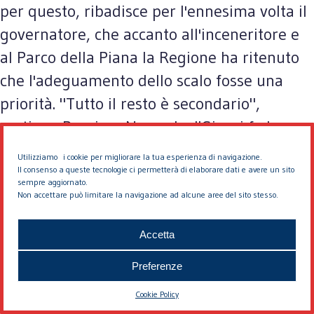
per questo, ribadisce per l'ennesima volta il
governatore, che accanto all'inceneritore e
al Parco della Piana la Regione ha ritenuto
che l'adeguamento dello scalo fosse una
priorità. "Tutto il resto è secondario",
sostiene Rossi. Non solo: "Giorni fa ho
preso l'aereo per Parigi, la Scuola dei
Utilizziamo i cookie per migliorare la tua esperienza di navigazione.
carabinieri è proprio sotto, se si potessero
Il consenso a queste tecnologie ci permetterà di elaborare dati e avere un sito
sempre aggiornato.
aprire i finestrini ci si potrebbe tirare sopra
Non accettare può limitare la navigazione ad alcune aree del sito stesso.
qualcosa con una fionda. Non ci si può
Accetta
mettere tutto su quell'area. E la Regione ha
già scelto l'aeroporto come priorità". Rossi
Preferenze
non esplicita fino in fondo il suo pensiero,
Cookie Policy
ma il senso è chiaro: non c'entrano gli edifici