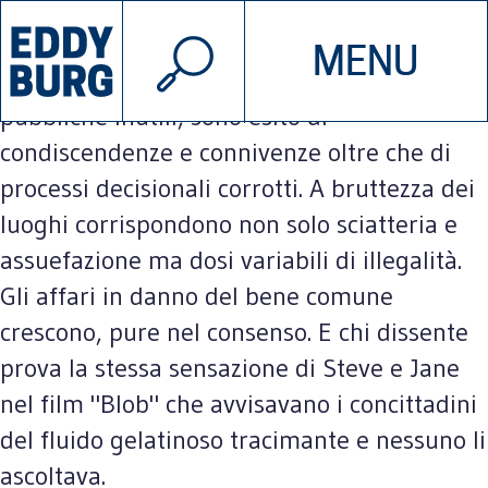
© 2026 EDDYBURG
Speculazioni edilizie smodate, abusi,
MENU
INIZIATIVE
CHI SIAMO
inquinamenti, torri eoliche a go go, opere
pubbliche inutili, sono esito di
condiscendenze e connivenze oltre che di
SOSTIENICI
CONTATTACI
processi decisionali corrotti. A bruttezza dei
luoghi corrispondono non solo sciatteria e
assuefazione ma dosi variabili di illegalità.
Gli affari in danno del bene comune
crescono, pure nel consenso. E chi dissente
prova la stessa sensazione di Steve e Jane
nel film "Blob" che avvisavano i concittadini
del fluido gelatinoso tracimante e nessuno li
ascoltava.