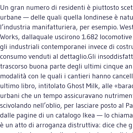
Un gran numero di residenti è piuttosto sce
urbane — delle quali quella londinese è natu
l’industria manifatturiera, per esempio. West
Works, dallaquale uscirono 1.682 locomotive e
gli industriali contemporanei invece di cost
consumo venduti al dettaglio.Gli insoddisfatt
trascorso buona parte degli ultimi cinque ann
modalità con le quali i cantieri hanno cancella
ultimo libro, intitolato Ghost Milk, alle «ba
urbani che un tempo assicuravano nutrimento e
scivolando nell’oblio, per lasciare posto al P
dalle pagine di un catalogo Ikea — lo chiama 
è un atto di arroganza distruttiva: dice che g