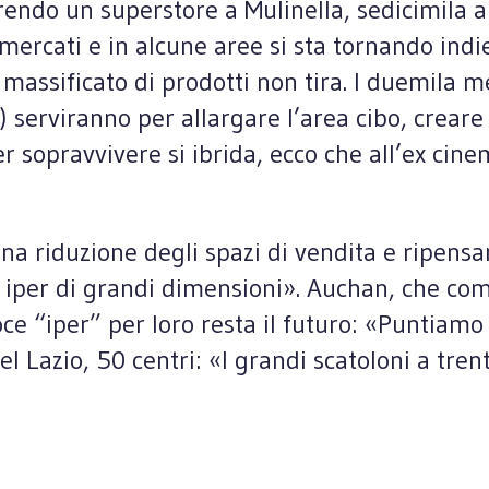
rendo un superstore a Mulinella, sedicimila ab
rmercati e in alcune aree si sta tornando indi
o massificato di prodotti non tira. I duemila m
 serviranno per allargare l’area cibo, creare g
er sopravvivere si ibrida, ecco che all’ex cin
 riduzione degli spazi di vendita e ripensand
i iper di grandi dimensioni». Auchan, che co
oce “iper” per loro resta il futuro: «Puntiamo 
nel Lazio, 50 centri: «I grandi scatoloni a tr