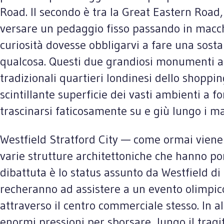
Road. Il secondo è tra la Great Eastern Road,
versare un pedaggio fisso passando in macc
curiosità dovesse obbligarvi a fare una sost
qualcosa. Questi due grandiosi monumenti al 
tradizionali quartieri londinesi dello shoppi
scintillante superficie dei vasti ambienti a 
trascinarsi faticosamente su e giù lungo i m
Westfield Stratford City — come ormai viene 
varie strutture architettoniche che hanno po
dibattuta è lo status assunto da Westfield di 
recheranno ad assistere a un evento olimpico
attraverso il centro commerciale stesso. In a
enormi pressioni per sborsare, lungo il tragit