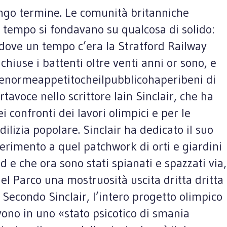
ungo termine. Le comunità britanniche
n tempo si fondavano su qualcosa di solido:
o dove un tempo c’era la Stratford Railway
hiuse i battenti oltre venti anni or sono, e
 l’enormeappetitocheilpubblicohaperibeni di
tavoce nello scrittore Iain Sinclair, che ha
confronti dei lavori olimpici e per le
dilizia popolare. Sinclair ha dedicato il suo
ferimento a quel patchwork di orti e giardini
e che ora sono stati spianati e spazzati via,
uel Parco una mostruosità uscita dritta dritta
 Secondo Sinclair, l’intero progetto olimpico
vivono in uno «stato psicotico di smania