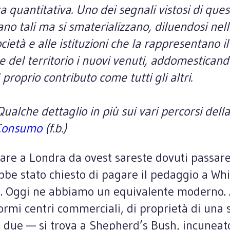
ta quantitativa. Uno dei segnali vistosi di qu
tano tali ma si smaterializzano, diluendosi ne
cietà e alle istituzioni che la rappresentano i
 e del territorio i nuovi venuti, addomestican
 proprio contributo come tutti gli altri.
 Qualche dettaglio in più sui vari percorsi d
 Consumo
(f.b.)
rare a Londra da ovest sareste dovuti passare
bbe stato chiesto di pagare il pedaggio a Whi
li. Oggi ne abbiamo un equivalente moderno. A
mi centri commerciali, di proprietà di una so
 due — si trova a Shepherd’s Bush, incuneato