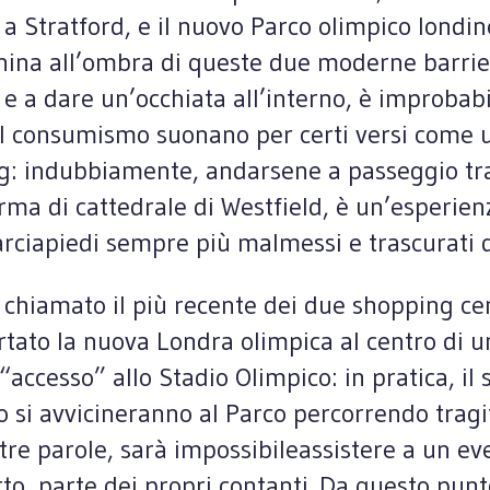
 a Stratford, e il nuovo Parco olimpico londin
hina all’ombra di queste due moderne barrie
a e a dare un’occhiata all’interno, è improba
consumismo suonano per certi versi come una 
ng: indubbiamente, andarsene a passeggio tra l
forma di cattedrale di Westfield, è un’esperie
arciapiedi sempre più malmessi e trascurati d
chiamato il più recente dei due shopping cen
rtato la nuova Londra olimpica al centro di u
“accesso” allo Stadio Olimpico: in pratica, il 
 si avvicineranno al Parco percorrendo tragi
ltre parole, sarà impossibileassistere a un ev
to, parte dei propri contanti. Da questo punto 