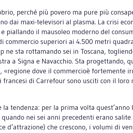
rio, perché più povero ma pure più consapevo
o dai maxi-televisori al plasma. La crisi econ
e piallando il mausoleo moderno del consumo
e di commercio superiori ai 4.500 metri quadr
p ne sta rottamando sei in Toscana, togliendo
stra a Signa e Navacchio. Sta progettando, qu
ia, «regione dove il commercioè fortemente i
 francesi di Carrefour sono usciti con il loro
e la tendenza: per la prima volta quest’anno 
 quando nei sei anni precedenti erano salite 
rce d’attrazione) che crescono, i volumi di ve