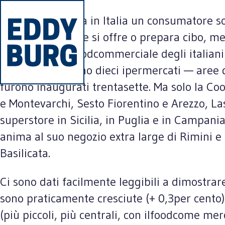
ROMA— S’avanza in Italia un consumatore sob
commerciali dove si offre o prepara cibo, men
cambiando ilmoodcommerciale degli italiani 
in Italia ci saranno dieci ipermercati — are
furono inaugurati trentasette. Ma solo la Coo
e Montevarchi, Sesto Fiorentino e Arezzo, La
superstore in Sicilia, in Puglia e in Campan
anima al suo negozio extra large di Rimini e i
Basilicata.
Ci sono dati facilmente leggibili a dimostrar
sono praticamente cresciute (+ 0,3per cento)
(più piccoli, più centrali, con ilfoodcome me