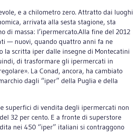
le, e a chilometro zero. Attratto dai luoghi
omica, arrivata alla sesta stagione, sta
 di massa: l’ipermercato.Alla fine del 2012
ati — nuovi, quando quattro anni fa ne
 la scritta iper dalle insegne di Montecatini
indi, di trasformare gli ipermercati in
rregolare». La Conad, ancora, ha cambiato
 marchio dagli “iper” della Puglia e della
le superfici di vendita degli ipermercati non
del 32 per cento. E a fronte di superstore
ndita nei 450 “iper” italiani si contraggono