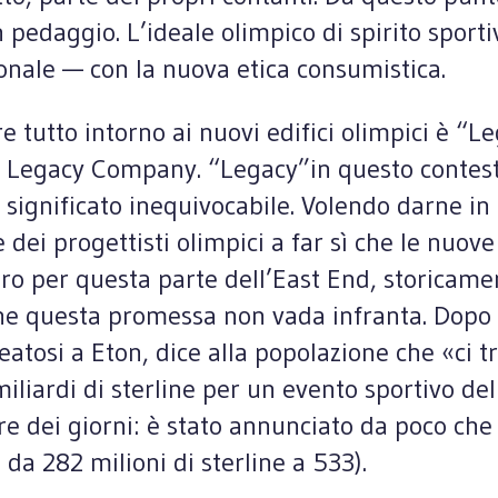
pedaggio. L’ideale olimpico di spirito sportiv
zionale — con la nuova etica consumistica.
 tutto intorno ai nuovi edifici olimpici è “Le
Legacy Company. “Legacy”in questo contesto 
n significato inequivocabile. Volendo darne in
ei progettisti olimpici a far sì che le nuove 
uro per questa parte dell’East End, storicam
he questa promessa non vada infranta. Dopo t
eatosi a Eton, dice alla popolazione che «ci t
iardi di sterline per un evento sportivo dell
 dei giorni: è stato annunciato da poco che i
da 282 milioni di sterline a 533).