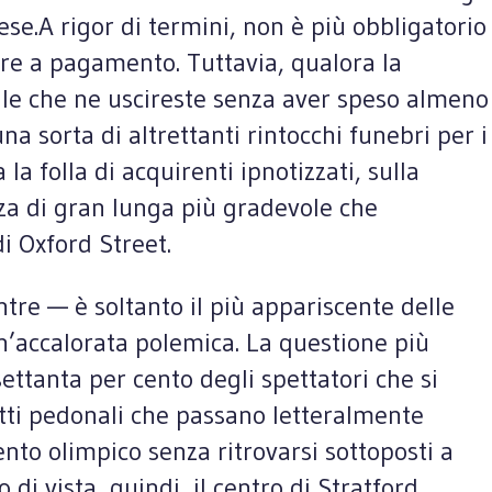
ese.A rigor di termini, non è più obbligatorio
re a pagamento. Tuttavia, qualora la
bile che ne uscireste senza aver speso almeno
sorta di altrettanti rintocchi funebri per i
a folla di acquirenti ipnotizzati, sulla
nza di gran lunga più gradevole che
i Oxford Street.
tre — è soltanto il più appariscente delle
n’accalorata polemica. La questione più
settanta per cento degli spettatori che si
tti pedonali che passano letteralmente
ento olimpico senza ritrovarsi sottoposti a
di vista, quindi, il centro di Stratford