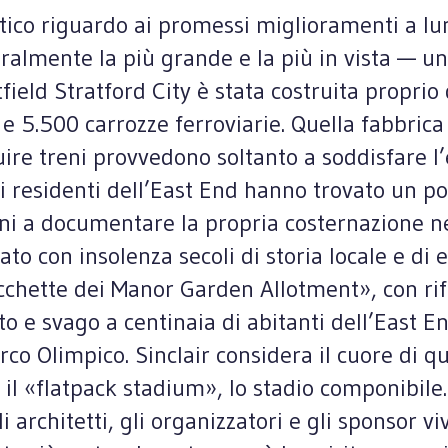
ttico riguardo ai promessi miglioramenti a l
ralmente la più grande e la più in vista — u
field Stratford City è stata costruita propri
 5.500 carrozze ferroviarie. Quella fabbrica c
ruire treni provvedono soltanto a soddisfare
i residenti dell’East End hanno trovato un por
i a documentare la propria costernazione nei 
to con insolenza secoli di storia locale e di e
racchette dei Manor Garden Allotment», con ri
 svago a centinaia di abitanti dell’East End 
arco Olimpico. Sinclair considera il cuore di q
il «flatpack stadium», lo stadio componibile.
li architetti, gli organizzatori e gli sponsor 