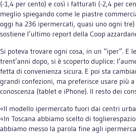
(-1,4 per cento) e così i fatturati (-2,4 per c
meglio spiegando come le piastre commerciali
oggi ha 236 ipermercati, quasi uno ogni tre)
sostiene l’ultimo report della Coop azzardand
Si poteva trovare ogni cosa, in un “iper”. E 
trent’anni dopo, si è scoperto duplice: l’aume
fetta di convenienza sicura. E poi sta cambia
grandi confezioni, ma preferisce usare più a l
conoscenza (tablet e iPhone). Il resto dei cons
«Il modello ipermercato fuori dai centri urba
«In Toscana abbiamo scelto di toglierespazio 
abbiamo messo la parola fine agli ipermercat