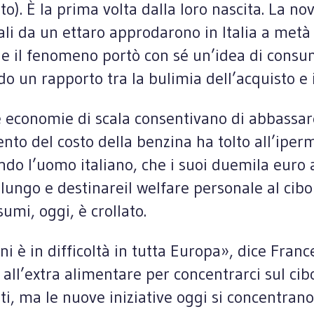
ento). È la prima volta dalla loro nascita. La 
 da un ettaro approdarono in Italia a metà d
 e il fenomeno portò con sé un’idea di consum
o un rapporto tra la bulimia dell’acquisto e i
le economie di scala consentivano di abbassare
nto del costo della benzina ha tolto all’iperm
ndo l’uomo italiano, che i suoi duemila euro 
ungo e destinareil welfare personale al cibo d
umi, oggi, è crollato.
ni è in difficoltà in tutta Europa», dice Fran
all’extra alimentare per concentrarci sul cib
i, ma le nuove iniziative oggi si concentrano