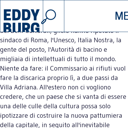
© 2026 EDDYBURG
Gli ha detto «non se ne parla» il ministro
M
INIZIATIVE
CHI SIA
dell'Ambiente, glielo ha ribadito il ministro
dei Beni Culturali, glielo hanno ripetuto il
sindaco di Roma, l'Unesco, Italia Nostra, la
SOSTIENICI
CONTATT
gente del posto, l'Autorità di bacino e
migliaia di intellettuali di tutto il mondo.
Niente da fare: il Commissario ai rifiuti vuol
fare la discarica proprio lì, a due passi da
Villa Adriana. All'estero non ci vogliono
credere, che un paese che si vanta di essere
una delle culle della cultura possa solo
ipotizzare di costruire la nuova pattumiera
della capitale, in seguito all'inevitabile