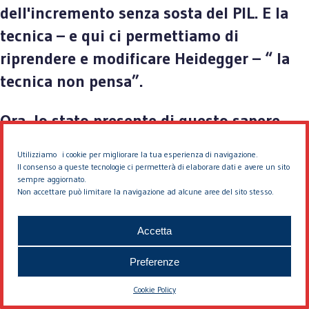
dell'incremento senza sosta del PIL. E la
tecnica – e qui ci permettiamo di
riprendere e modificare Heidegger – “ la
tecnica non pensa”.
Ora, lo stato presente di questo sapere
trasformato in tecnica, merita una breve
Utilizziamo i cookie per migliorare la tua esperienza di navigazione.
riflessione. Oggi è possibile osservare che
Il consenso a queste tecnologie ci permetterà di elaborare dati e avere un sito
sempre aggiornato.
esso procede verso il suo fine con sempre
Non accettare può limitare la navigazione ad alcune aree del sito stesso.
meno riguardo per ciò che la crescita
economica produce nella condizione
Accetta
umana del lavoro, nelle giunture della
Preferenze
società, nelle relazioni fra gli individui,
Cookie Policy
negli istituti della democrazia, nella