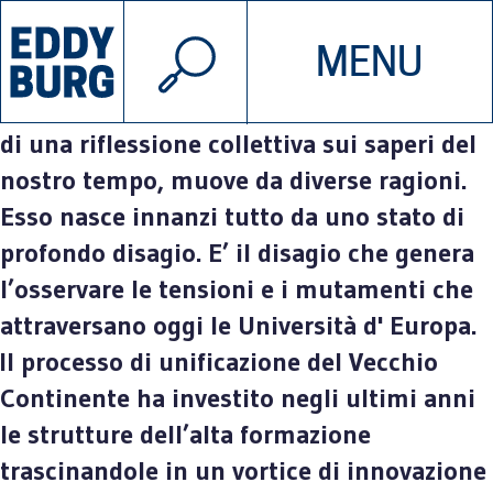
© 2026 EDDYBURG
Le scienze della riparazione.
MENU
INIZIATIVE
CHI SIAMO
L’esigenza di questo Convegno, il bisogno
di una riflessione collettiva sui saperi del
nostro tempo, muove da diverse ragioni.
SOSTIENICI
CONTATTACI
Esso nasce innanzi tutto da uno stato di
profondo disagio. E’ il disagio che genera
l’osservare le tensioni e i mutamenti che
attraversano oggi le Università d' Europa.
Il processo di unificazione del Vecchio
Continente ha investito negli ultimi anni
le strutture dell’alta formazione
trascinandole in un vortice di innovazione