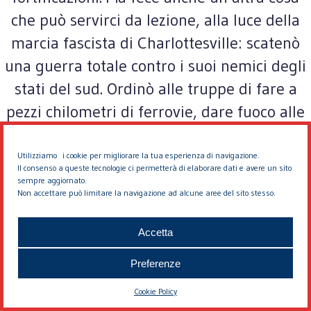
che può servirci da lezione, alla luce della
marcia fascista di Charlottesville: scatenò
una guerra totale contro i suoi nemici degli
stati del sud. Ordinò alle truppe di fare a
pezzi chilometri di ferrovie, dare fuoco alle
fattorie dei proprietary di schiavi che
facevano resistenza e bruciare Atlanta. Dopo
Utilizziamo i cookie per migliorare la tua esperienza di navigazione.
Il consenso a queste tecnologie ci permetterà di elaborare dati e avere un sito
aver visto gli estremisti di destra che nei
sempre aggiornato.
Non accettare può limitare la navigazione ad alcune aree del sito stesso.
giorni scorsi hanno silato per le strade di
Charlottesville con elmetti e fucili d’assalto,
Accetta
ovviamente nessuno vorrebbe mai che gli
Preferenze
Stati Uniti sprofondassero in un’altra
guerra.
Cookie Policy