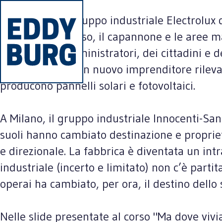
A Scandicci, il gruppo industriale Electrolux
destinazione d’uso, il capannone e le aree m
decisa degli amministratori, dei cittadini e
posti di lavoro. Un nuovo imprenditore rileva 
producono pannelli solari e fotovoltaici.
A Milano, il gruppo industriale Innocenti-San
suoli hanno cambiato destinazione e propriet
e direzionale. La fabbrica è diventata un intr
industriale (incerto e limitato) non c’è partit
operai ha cambiato, per ora, il destino dello 
Nelle slide presentate al corso "Ma dove vivi