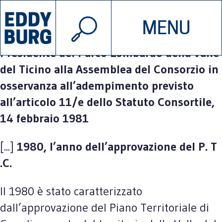
© 2026 EDDYBURG
Parco Ticino,
Rapporto n. 1 – gennaio
MENU
INIZIATIVE
CHI SIAMO
1980/dicembre 1980
, Presentato dal
Presidente del Parco Lombardo della Valle
del Ticino alla Assemblea del Consorzio in
SOSTIENICI
CONTATTACI
osservanza all’adempimento previsto
all’articolo 11/e dello Statuto Consortile,
14 febbraio 1981
[...]
1980, l’anno dell’approvazione del P. T
.C.
Il 1980 è stato caratterizzato
dall’approvazione del Piano Territoriale di