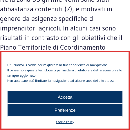
abbastanza contenuti (7), e motivati in
genere da esigenze specifiche di
imprenditori agricoli. In alcuni casi sono
risultati in contrasto con gli obiettivi che il
Piano Territoriale di Coordinamento
persegue in tali zone. Tuttavia il peso di tali
interventi non appare rilevante.
Utilizziamo i cookie per migliorare la tua esperienza di navigazione.
Il consenso a queste tecnologie ci permetterà di elaborare dati e avere un sito
sempre aggiornato.
Non accettare può limitare la navigazione ad alcune aree del sito stesso.
Interventi nei “centri numerati”
Accetta
Gli interventi edilizi nei centri numerati, al
di fuori di Piani esecutivi citati al punto 3,
Preferenze
non sono stati numerosi e non hanno
Cookie Policy
evidenziato problemi di particolare rilievo.