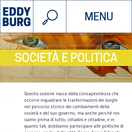
© 2026 EDDYBURG
MENU
INIZIATIVE
CHI SIAMO
SOSTIENICI
CONTATTACI
SOCIETÀ E POLITICA
Questa sezione nasce dalla consapevolezza che
occorre inquadrare le trasformazioni dei luoghi
nel percorso storico dei cambiamenti della
società e del suo governo, ma anche perché noi
siamo prima di tutto, cittadini e cittadine, e in
quanto tali, dobbiamo partecipare alle politiche di