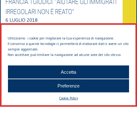
FRANCIA. I GIUDICI: "AIUTARE GLI IMMIGRATI
IRREGOLARI NON È REATO"
6 LUGLIO 2018
ROMPIAMO IL SILENZIO SULL’AFRICA
Utilizziamo i cookie per migliorare la tua esperienza di navigazione.
Il consenso a queste tecnologie ci permetterà di elaborare dati e avere un sito
sempre aggiornato.
5 LUGLIO 2018
Non accettare può limitare la navigazione ad alcune aree del sito stesso.
Accetta
TUTTI CONTRO I MIGRANTI
Preferenze
2 LUGLIO 2018
Cookie Policy
SE SULL’IMMIGRAZIONE DIAMO I NUMERI,
ECCO QUELLI VERI
30 GIUGNO 2018