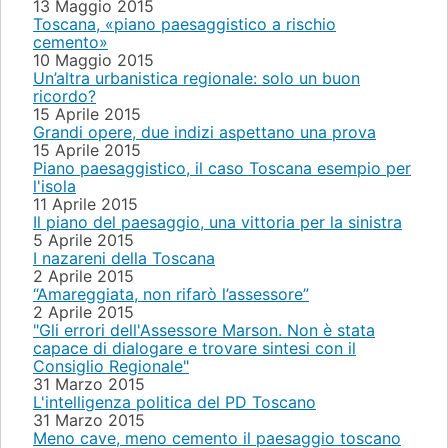
13 Maggio 2015
Toscana, «piano paesaggistico a rischio
cemento»
10 Maggio 2015
Un’altra urbanistica regionale: solo un buon
ricordo?
15 Aprile 2015
Grandi opere, due indizi aspettano una prova
15 Aprile 2015
Piano paesaggistico, il caso Toscana esempio per
l'isola
11 Aprile 2015
Il piano del paesaggio, una vittoria per la sinistra
5 Aprile 2015
I nazareni della Toscana
2 Aprile 2015
“Amareggiata, non rifarò l’assessore”
2 Aprile 2015
"Gli errori dell'Assessore Marson. Non è stata
capace di dialogare e trovare sintesi con il
Consiglio Regionale"
31 Marzo 2015
L'intelligenza politica del PD Toscano
31 Marzo 2015
Meno cave, meno cemento il paesaggio toscano