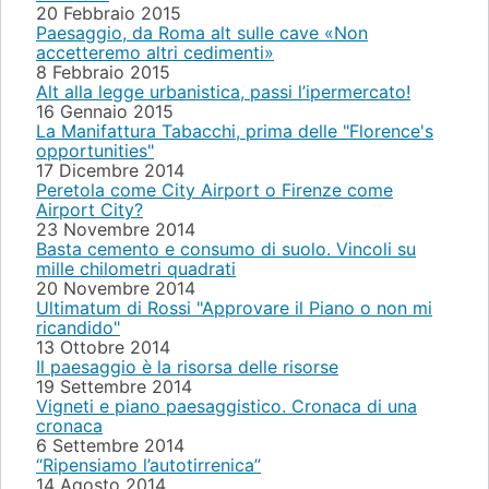
20 Febbraio 2015
Paesaggio, da Roma alt sulle cave «Non
accetteremo altri cedimenti»
8 Febbraio 2015
Alt alla legge urbanistica, passi l’ipermercato!
16 Gennaio 2015
La Manifattura Tabacchi, prima delle "Florence's
opportunities"
17 Dicembre 2014
Peretola come City Airport o Firenze come
Airport City?
23 Novembre 2014
Basta cemento e consumo di suolo. Vincoli su
mille chilometri quadrati
20 Novembre 2014
Ultimatum di Rossi "Approvare il Piano o non mi
ricandido"
13 Ottobre 2014
Il paesaggio è la risorsa delle risorse
19 Settembre 2014
Vigneti e piano paesaggistico. Cronaca di una
cronaca
6 Settembre 2014
“Ripensiamo l’autotirrenica”
14 Agosto 2014