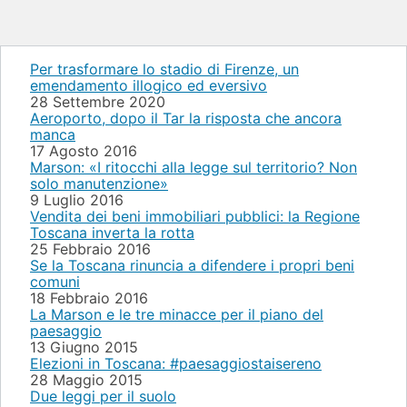
Per trasformare lo stadio di Firenze, un
emendamento illogico ed eversivo
28 Settembre 2020
Aeroporto, dopo il Tar la risposta che ancora
manca
17 Agosto 2016
Marson: «I ritocchi alla legge sul territorio? Non
solo manutenzione»
9 Luglio 2016
Vendita dei beni immobiliari pubblici: la Regione
Toscana inverta la rotta
25 Febbraio 2016
Se la Toscana rinuncia a difendere i propri beni
comuni
18 Febbraio 2016
La Marson e le tre minacce per il piano del
paesaggio
13 Giugno 2015
Elezioni in Toscana: #paesaggiostaisereno
28 Maggio 2015
Due leggi per il suolo