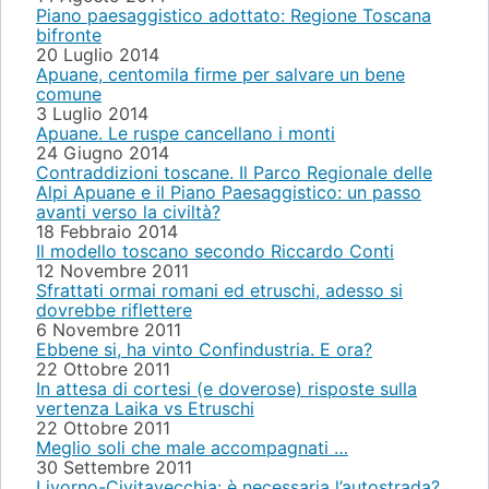
Piano paesaggistico adottato: Regione Toscana
bifronte
20 Luglio 2014
Apuane, centomila firme per salvare un bene
comune
3 Luglio 2014
Apuane. Le ruspe cancellano i monti
24 Giugno 2014
Contraddizioni toscane. Il Parco Regionale delle
Alpi Apuane e il Piano Paesaggistico: un passo
avanti verso la civiltà?
18 Febbraio 2014
Il modello toscano secondo Riccardo Conti
12 Novembre 2011
Sfrattati ormai romani ed etruschi, adesso si
dovrebbe riflettere
6 Novembre 2011
Ebbene si, ha vinto Confindustria. E ora?
22 Ottobre 2011
In attesa di cortesi (e doverose) risposte sulla
vertenza Laika vs Etruschi
22 Ottobre 2011
Meglio soli che male accompagnati …
30 Settembre 2011
Livorno-Civitavecchia: è necessaria l’autostrada?